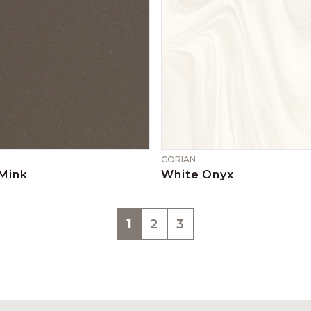
CORIAN
Mink
White Onyx
1
2
3