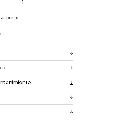
+
ar precio
s
ica
antenimiento