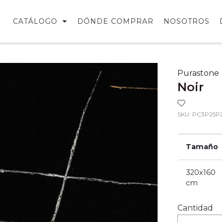
CATÁLOGO
DÓNDE COMPRAR
NOSOTROS
Purastone
Noir
SKU: PC3P25P
Tamaño
320x160
cm
Cantidad