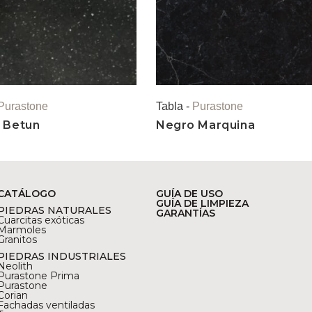
Purastone
Tabla -
Purastone
 Betun
Negro Marquina
CATÁLOGO
GUÍA DE USO
GUÍA DE LIMPIEZA
PIEDRAS NATURALES
GARANTÍAS
Cuarcitas exóticas
Marmoles
Granitos
PIEDRAS INDUSTRIALES
Neolith
Purastone Prima
Purastone
Corian
Fachadas ventiladas