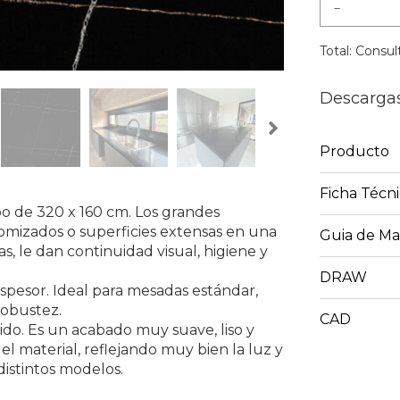
-
Total:
Consult
Descarga
Producto
Ficha Técn
o de 320 x 160 cm. Los grandes
omizados o superficies extensas en una
Guia de M
, le dan continuidad visual, higiene y
DRAW
spesor. Ideal para mesadas estándar,
robustez.
CAD
do. Es un acabado muy suave, liso y
el material, reflejando muy bien la luz y
distintos modelos.