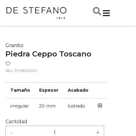
Granito
Piedra Ceppo Toscano
SKU: PC98210201
Tamaño
Espesor
Acabado
irregular
20 mm
lustrado
Cantidad
-
+