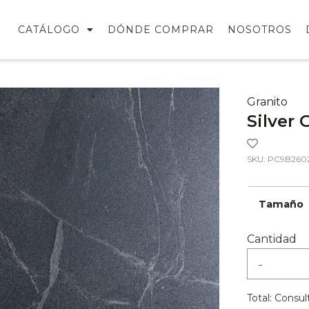
CATÁLOGO
DÓNDE COMPRAR
NOSOTROS
Granito
Silver 
SKU: PC9B260
Tamaño
Cantidad
-
Total:
Consult