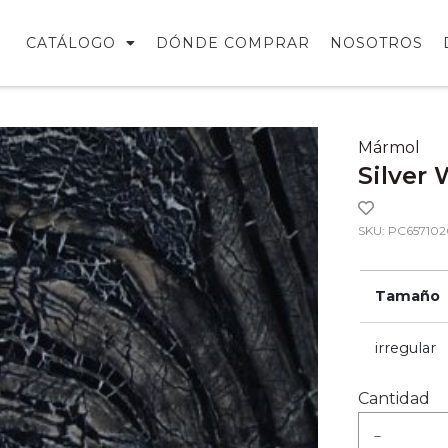
CATÁLOGO
DÓNDE COMPRAR
NOSOTROS
Mármol
Silver
SKU: PC657102
Tamaño
irregular
Cantidad
-