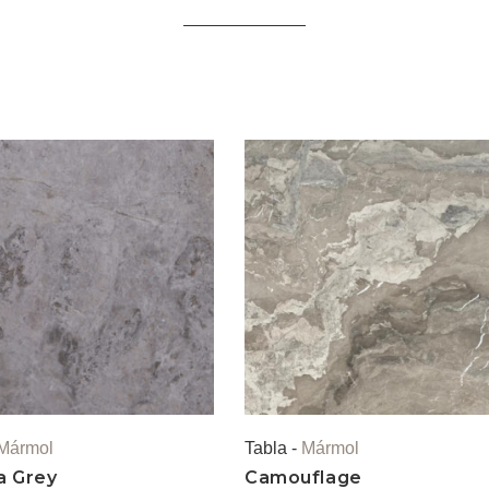
Mármol
Tabla -
Mármol
a Grey
Camouflage