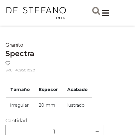
Granito
Spectra
SKU: PC95010201
Tamaño
Espesor
Acabado
irregular
20 mm
lustrado
Cantidad
-
+