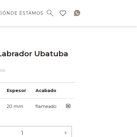
DÓNDE ESTAMOS
Labrador Ubatuba
201
Espesor
Acabado
20 mm
flameado
+