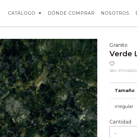
CATÁLOGO
DÓNDE COMPRAR
NOSOTROS
Granito
Verde 
SKU: PC04520
Tamaño
irregular
Cantidad
-